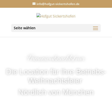
info@hofgut-sickertshofen.de
Seite wählen
Firmenweihnachtsfeier
Die Location für Ihre Betriebs-
Weihnachtsfeier
Nördlich von München