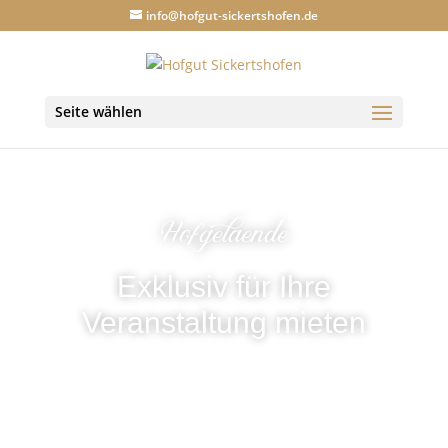
info@hofgut-sickertshofen.de
Seite wählen
Hofgelaende
Exklusiv für Ihre
Veranstaltung mieten