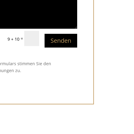
=
9 + 10
Senden
ormulars stimmen Sie den
mungen zu.