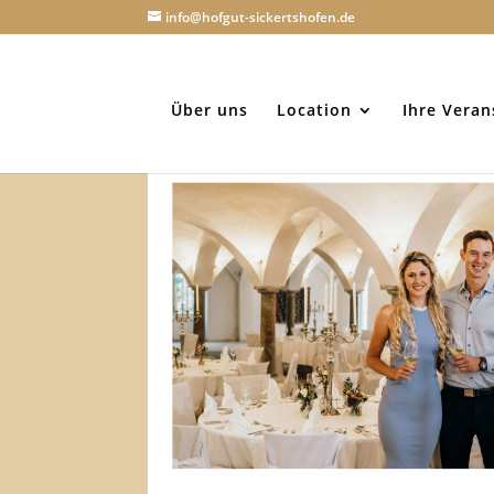
info@hofgut-sickertshofen.de
Über uns
Location
Ihre Veran