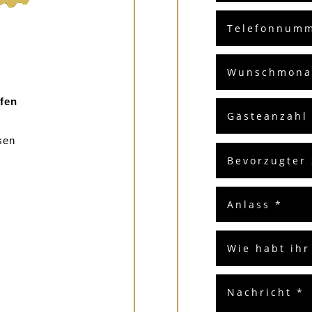
fen
sen