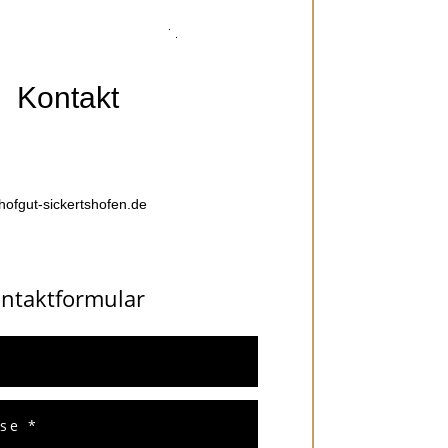
ntakt
t-sickertshofen.de
ank f
ntaktformular