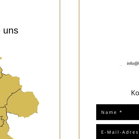
e uns
Ko
info@hofgu
Ko